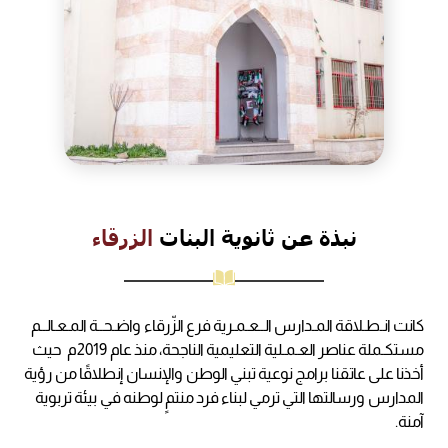
نبذة
عن
ثانوية
البنات
الزرقاء
كانت انـطـلاقة المـدارس الــعـمـرية فرع الزّرقاء واضـحــة المـعـالــم
مستكـملة عناصر العـمـلية التعليمية الناجحة، منذ عام 2019م حيث
أخذنا على عاتقنا برامج نوعية تبني الوطن والإنسان إنطلاقًا من رؤية
المدارس ورسالتها التي ترمي لبناء فرد منتمٍ لوطنه في بيئة تربوية
آمنة.