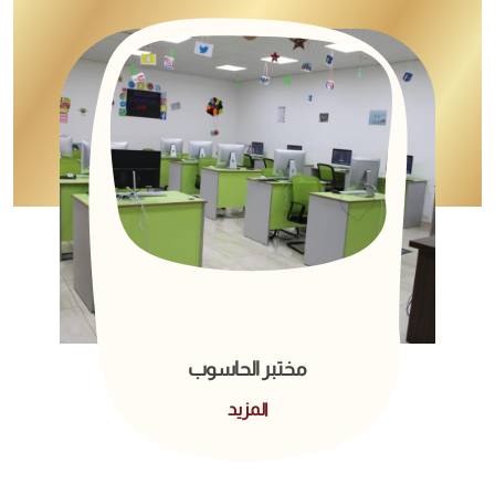
برنامج التوجيه والإرشاد
تتنوع معارف المرشدين التربويين في المدارس العمرية
وتتباين خبراتهم، الأمر الذي يطور مهارات الطلاب
ويرتقي بكفاياتهم، وينسق ممارساتهم التربوية
والإرشادية بشكل يتناسب ورؤية المدارس العمرية
ورسالتها ويعبر عنها وهو ما يساعد على تلبية الاحتياجات
التربوية والدراسية للطلبة ورفع مستوى
المزيد
مختبر الحاسوب
المزيد